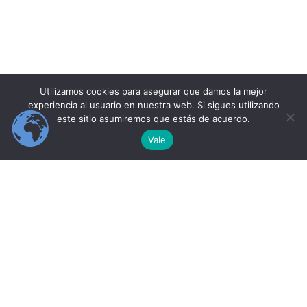
Utilizamos cookies para asegurar que damos la mejor
experiencia al usuario en nuestra web. Si sigues utilizando
este sitio asumiremos que estás de acuerdo.
Vale
Anterior
Siguiente
INICIO
CURSOS
PERFIL DEL ALUMNO
IT INSTITUTE
© 2026 Learning IT Institute.