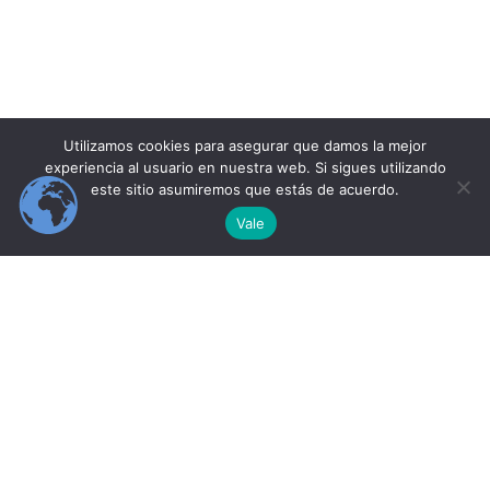
Evaluación
3
Utilizamos cookies para asegurar que damos la mejor
experiencia al usuario en nuestra web. Si sigues utilizando
este sitio asumiremos que estás de acuerdo.
Vale
Anterior
Siguiente
INICIO
CURSOS
PERFIL DEL ALUMNO
IT INSTITUTE
© 2026 Learning IT Institute.