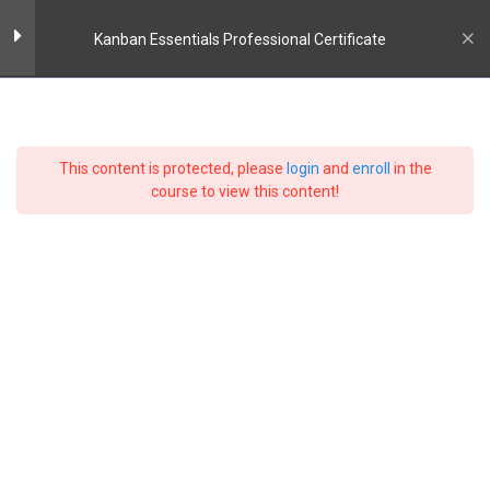
Skip
to
Kanban Essentials Professional Certificate
content
Introducción
5
Kanban Essentials
This content is protected, please
login
and
enroll
in the
Flujo
2
course to view this content!
Professional
Método Kanban
8
Certificate
Prácticas
20 Minuto
Diseñar tu Tablero Kanban
Inicio
Cursos Disponibles
Dirección de Proyectos
15 Minuto
Limitar el Trabajo en Progreso