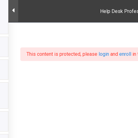
Help Desk Profess
INICIO
This content is protected, please
login
and
enroll
in 
k Professional Ce