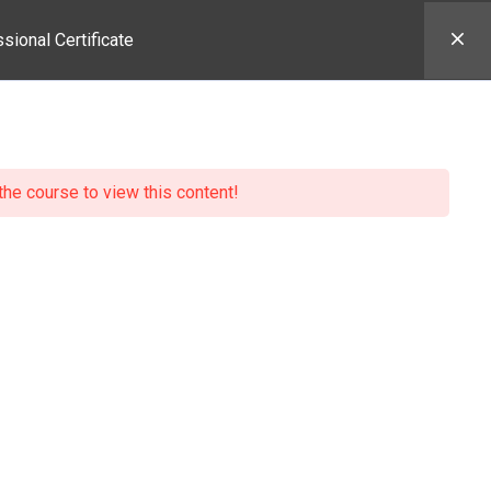
ional Certificate
CURSOS
PERFIL DEL ALUMNO
IT INSTITUTE
the course to view this content!
rtificate