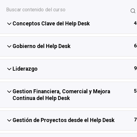
Skip
+52 (55)3300 0678
info.train.mx.df@it-institute.org
to
content
4
Conceptos Clave del Help Desk
6
Gobierno del Help Desk
9
Liderazgo
Help Des
5
Gestion Financiera, Comercial y Mejora
Continua del Help Desk
7
Gestión de Proyectos desde el Help Desk