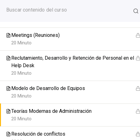
Skip
+52 (55)3300 0678
info.train.mx.df@it-institute.org
to
Coaching y Mentoring Dentro del Help Desk
content
20 Minuto
Meetings (Reuniones)
20 Minuto
Reclutamiento, Desarrollo y Retención de Personal en el
Help Desk
20 Minuto
Help Des
Modelo de Desarrollo de Equipos
20 Minuto
Teorías Modernas de Administración
20 Minuto
Resolución de conflictos