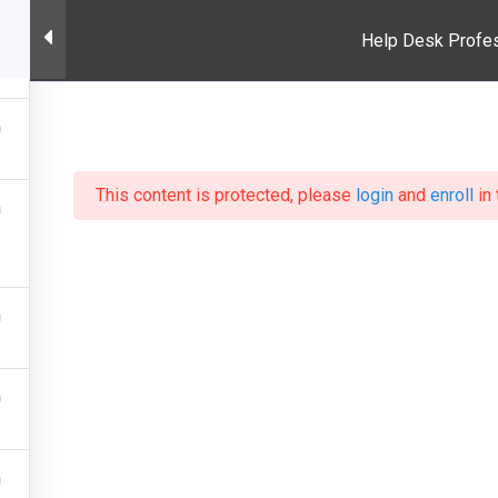
Help Desk Profess
INICIO
This content is protected, please
login
and
enroll
in 
k Professional Ce