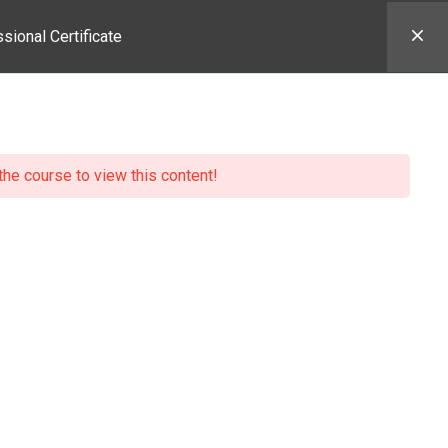
ional Certificate
CURSOS
PERFIL DEL ALUMNO
IT INSTITUTE
the course to view this content!
rtificate