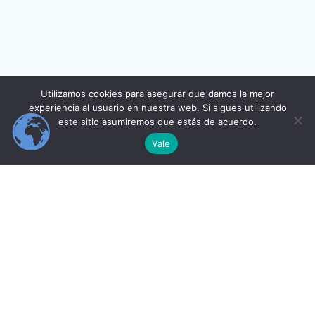
Utilizamos cookies para asegurar que damos la mejor
experiencia al usuario en nuestra web. Si sigues utilizando
este sitio asumiremos que estás de acuerdo.
Vale
INICIO
CURSOS
PERFIL DEL ALUMNO
IT INSTITUTE
© 2026 Learning IT Institute.