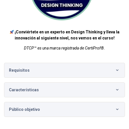
¡Conviértete en un experto en Design Thinking y lleva la
innovación al siguiente nivel, nos vemos en el curso!
DTCP™ es una marca registrada de CertiProf®.
Requisitos
Este curso no tiene requisitos previos.
Características
Lecciones dinámicas con ejercicios interactivos, foros de
Público objetivo
opinión y herramientas de IA.
Simuladores para preparar exámenes de certificación.
Líderes de innovación y gestores de proyectos que