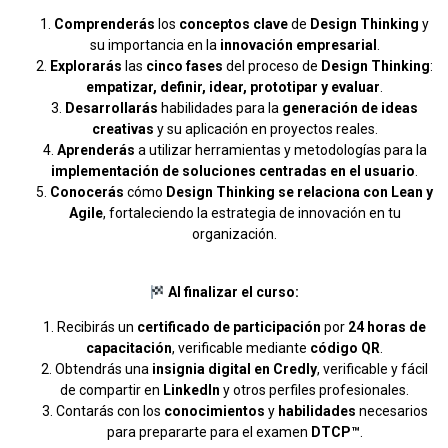
Comprenderás
los
conceptos clave
de
Design Thinking
y
su importancia en la
innovación empresarial
.
Explorarás
las
cinco fases
del proceso de
Design Thinking
:
empatizar, definir, idear, prototipar y evaluar
.
Desarrollarás
habilidades para la
generación de ideas
creativas
y su aplicación en proyectos reales.
Aprenderás
a utilizar herramientas y metodologías para la
implementación de soluciones centradas en el usuario
.
Conocerás
cómo
Design Thinking se relaciona con Lean y
Agile
, fortaleciendo la estrategia de innovación en tu
organización.
Al finalizar el curso:
Recibirás un
certificado de participación
por
24 horas de
capacitación
, verificable mediante
código QR
.
Obtendrás una
insignia digital en Credly
, verificable y fácil
de compartir en
LinkedIn
y otros perfiles profesionales.
Contarás con los
conocimientos
y
habilidades
necesarios
para prepararte para el examen
DTCP™
.