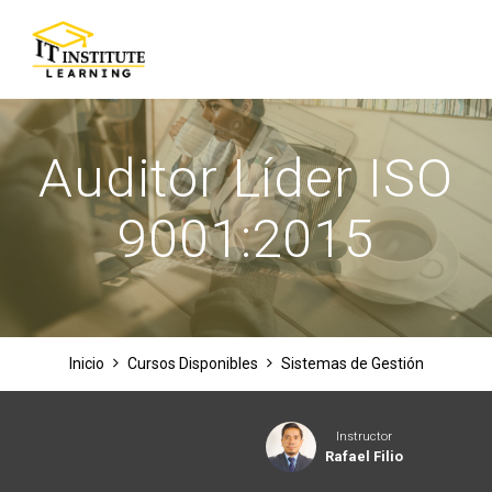
Skip
to
content
Auditor Líder ISO
9001:2015
Inicio
Cursos Disponibles
Sistemas de Gestión
Instructor
Rafael Filio