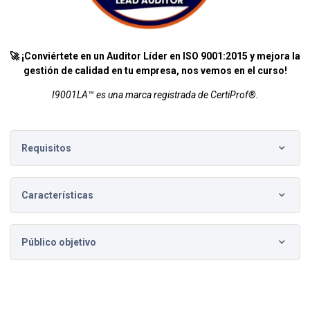
🚀 ¡Conviértete en un Auditor Líder en ISO 9001:2015 y mejora la
gestión de calidad en tu empresa, nos vemos en el curso!
I9001LA™ es una marca registrada de CertiProf®.
Requisitos
Este curso no tiene requisitos previos.
Características
Lecciones dinámicas con ejercicios interactivos, foros de
Público objetivo
opinión y herramientas de IA.
Profesionales de calidad y auditores internos que buscan
Simuladores para preparar exámenes de certificación.
fortalecer sus conocimientos en auditorías bajo la ISO
9001:2015.
Función de lectura de lección para facilitar tu aprendizaje.