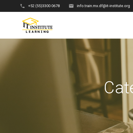
Skip
+52 (55)3300 0678
info.train.mx.df@it-institute.org
to
content
Cat